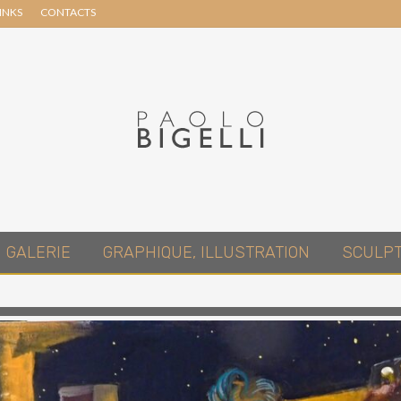
INKS
CONTACTS
Header
Right
Pittore
GALERIE
GRAPHIQUE, ILLUSTRATION
SCULP
in
Roma