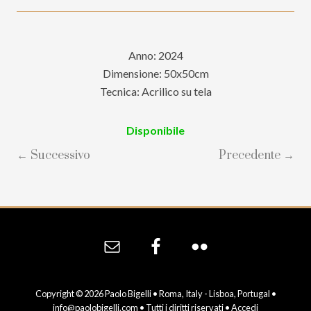
Anno: 2024
Dimensione: 50x50cm
Tecnica: Acrilico su tela
Disponibile
← Successivo
Precedente →
Site
Footer
Copyright © 2026 Paolo Bigelli • Roma, Italy - Lisboa, Portugal •
info@paolobigelli.com
• Tutti i diritti riservati •
Accedi