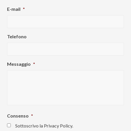
r
E-mail
*
s
t
Telefono
Messaggio
*
Consenso
*
Sottoscrivo la Privacy Policy.