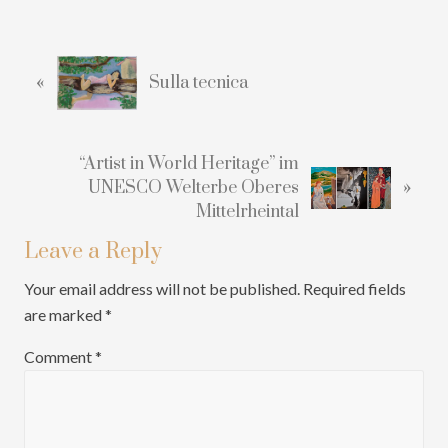
Reader
Interactions
P
«
Sulla tecnica
r
e
v
N
i
“Artist in World Heritage” im
»
e
o
UNESCO Welterbe Oberes
x
u
Mittelrheintal
t
s
Leave a Reply
P
P
o
o
Your email address will not be published.
Required fields
s
s
are marked
*
t
t
:
:
Comment
*