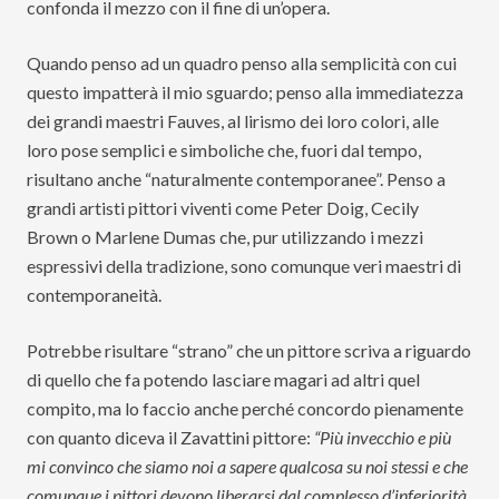
confonda il mezzo con il fine di un’opera.
Quando penso ad un quadro penso alla semplicità con cui
questo impatterà il mio sguardo; penso alla immediatezza
dei grandi maestri Fauves, al lirismo dei loro colori, alle
loro pose semplici e simboliche che, fuori dal tempo,
risultano anche “naturalmente contemporanee”. Penso a
grandi artisti pittori viventi come Peter Doig, Cecily
Brown o Marlene Dumas che, pur utilizzando i mezzi
espressivi della tradizione, sono comunque veri maestri di
contemporaneità.
Potrebbe risultare “strano” che un pittore scriva a riguardo
di quello che fa potendo lasciare magari ad altri quel
compito, ma lo faccio anche perché concordo pienamente
con quanto diceva il Zavattini pittore:
“Più invecchio e più
mi convinco che siamo noi a sapere qualcosa su noi stessi e che
comunque i pittori devono liberarsi dal complesso d’inferiorità