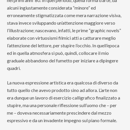
nei primi anni ’80. In quel periodo, quella forma d’arte, da
alcuni ingiustamente considerata “minore” ed
erroneamente stigmatizzata come mera narrazione visiva,
stava invece sviluppando un’attenzione maggiore verso
l’illustrazione; nascevano, infatti, le prime “graphic novels”
elaborate con virtuosismi filmici atti a catturare meglio
l’attenzione del lettore, per stupire l’occhio. In quell’epoca
ed in quella atmosfera si può, quindi, collocare il mio
graduale abbandono del fumetto per iniziare a dipingere
quadri.
La nuova espressione artistica era qualcosa di diverso da
tutto quello che avevo prodotto sino ad allora. L’arte non
era dunque un lavoro di esercizio calligrafico finalizzato a
stupire, ma una personale riflessione sull’uomo che – per
me – doveva necessariamente prescindere dal mezzo
espressivo e da un invadente impegno sul piano formale.