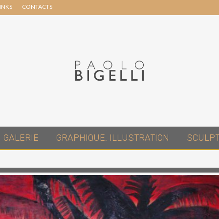
INKS
CONTACTS
Header
Right
Pittore
GALERIE
GRAPHIQUE, ILLUSTRATION
SCULP
in
Roma