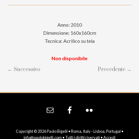
Anno: 2010
Dimensione: 160x160cm
Tecnica: Acrilico su tela
Non disponibile
← Successivo
Precedente →
Site
Footer
Copyright © 2026 Paolo Bigelli • Roma, Italy - Lisboa, Portugal •
info@paolobigelli.com
• Tutti i diritti riservati •
Accedi