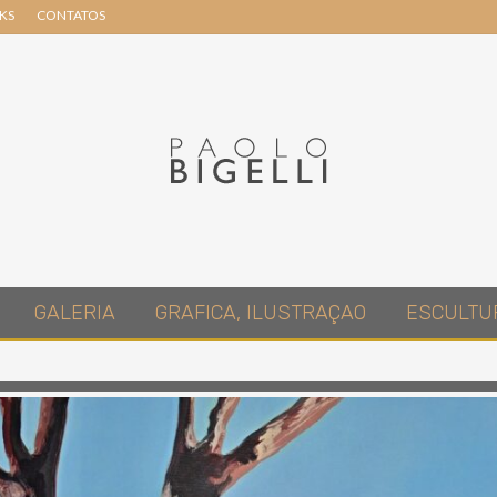
NKS
CONTATOS
Header
Right
Pittore
GALERIA
GRAFICA, ILUSTRAÇAO
ESCULTU
in
Roma