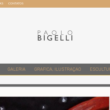
NKS
CONTATOS
Header
Right
Pittore
GALERIA
GRAFICA, ILUSTRAÇAO
ESCULTU
in
Roma