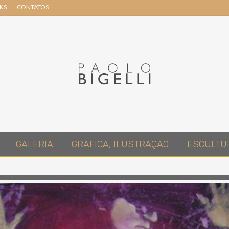
NKS
CONTATOS
Header
Right
Pittore
GALERIA
GRAFICA, ILUSTRAÇAO
ESCULTU
in
Roma