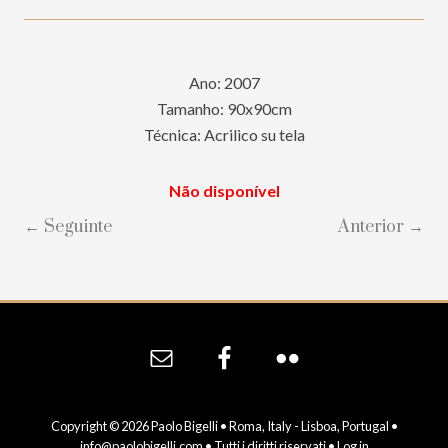
Ano: 2007
Tamanho: 90x90cm
Técnica: Acrilico su tela
Não disponível
← Seguinte
Anterior →
Site
Footer
Copyright © 2026 Paolo Bigelli • Roma, Italy - Lisboa, Portugal •
info@paolobigelli.com
• Tutti i diritti riservati •
Log in