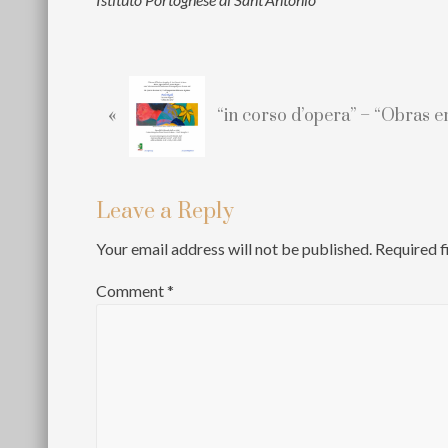
P
r
«
“in corso d’opera” – “Obras 
e
v
i
o
Reader
Leave a Reply
u
Interactions
Your email address will not be published.
Required f
s
P
Comment
*
o
s
t
: