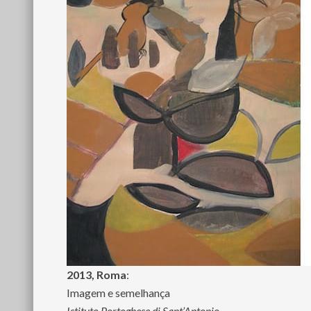
2013, Roma
:
Imagem e semelhança
Istituto Portoghese di Sant’Antonio