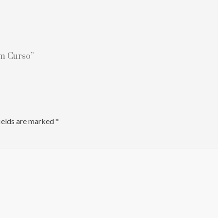
N
e
em Curso”
x
t
P
o
s
ields are marked
*
t
: