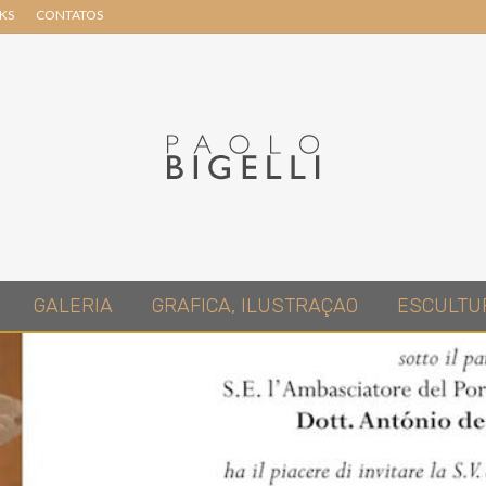
NKS
CONTATOS
Header
Right
Pittore
GALERIA
GRAFICA, ILUSTRAÇAO
ESCULTU
in
Roma