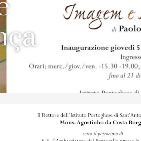
e
nça