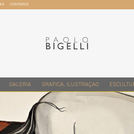
NKS
CONTATOS
Header
Right
Pittore
GALERIA
GRAFICA, ILUSTRAÇAO
ESCULTU
in
Roma