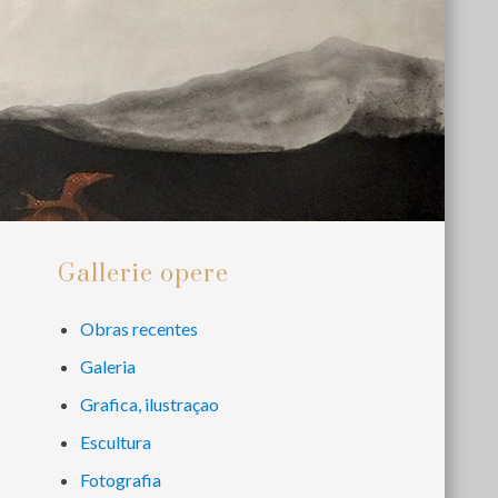
Primary
Gallerie opere
Sidebar
Obras recentes
Galeria
Grafica, ilustraçao
Escultura
Fotografia