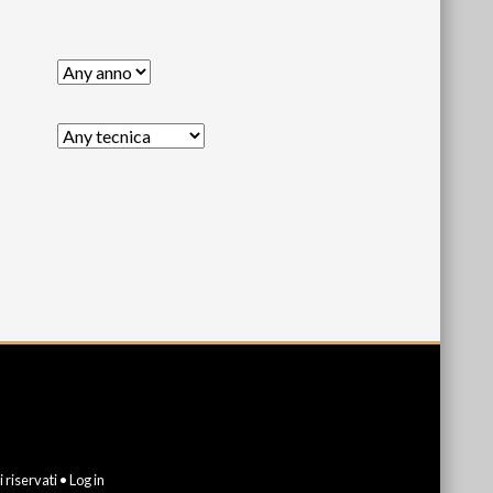
ti riservati •
Log in