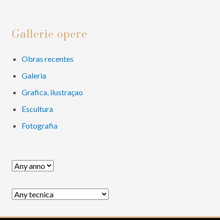
e
e
o
Primary
Gallerie opere
Sidebar
Obras recentes
Galeria
Grafica, ilustraçao
Escultura
Fotografia