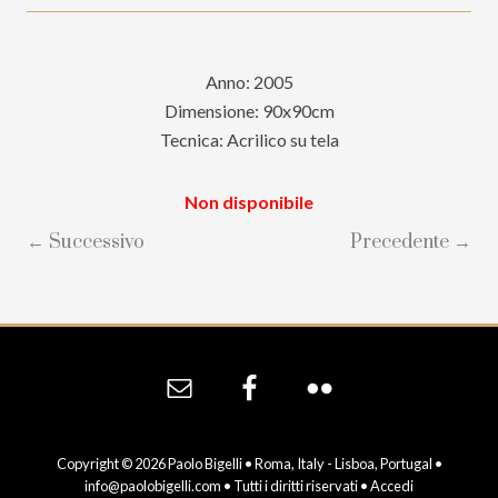
Anno: 2005
Dimensione: 90x90cm
Tecnica: Acrilico su tela
Non disponibile
← Successivo
Precedente →
Site
Footer
Copyright © 2026 Paolo Bigelli • Roma, Italy - Lisboa, Portugal •
info@paolobigelli.com
• Tutti i diritti riservati •
Accedi