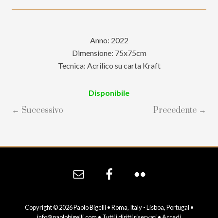
Anno: 2022
Dimensione: 75x75cm
Tecnica: Acrilico su carta Kraft
Disponibile
← Successivo
Precedente →
Site
Footer
Copyright © 2026 Paolo Bigelli • Roma, Italy - Lisboa, Portugal •
info@paolobigelli.com
• Tutti i diritti riservati •
Accedi