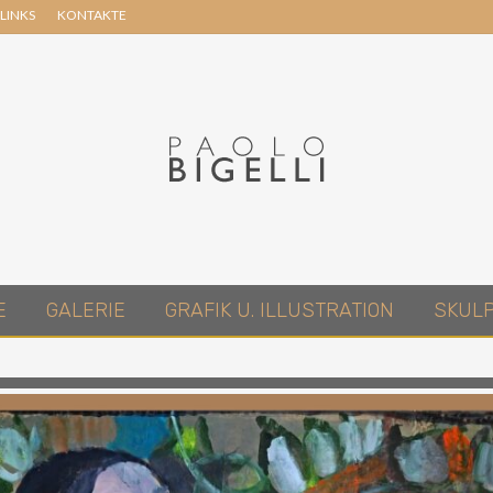
LINKS
KONTAKTE
Header
Right
Pittore
E
GALERIE
GRAFIK U. ILLUSTRATION
SKUL
in
Roma