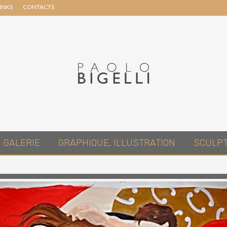
INKS
CONTACTS
Header
Right
Pittore
GALERIE
GRAPHIQUE, ILLUSTRATION
SCULP
in
Roma