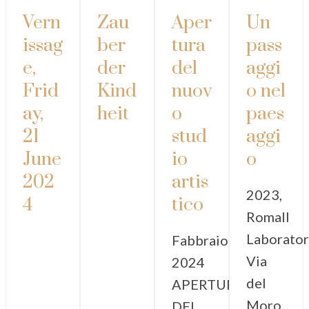
Vern
Zau
Aper
Un
issag
ber
tura
pass
e,
der
del
aggi
Frid
Kind
nuov
o nel
ay,
heit
o
paes
21
stud
aggi
June
io
o
202
artis
2023,
4
tico
RomaIl
Laborator
Fabbraio
Via
2024
del
APERTURA
Moro,
DEL