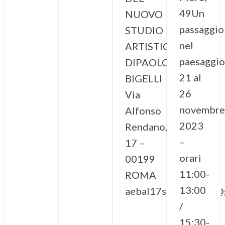
49Un
NUOVO
passaggio
STUDIO
nel
ARTISTICO
paesaggio
DIPAOLO
21 al
BIGELLI
26
Via
novembre
Alfonso
2023
Rendano,
–
17 –
orari
00199
11:00-
ROMA
13:00
aebal17spaziodarte@
/
15:30-