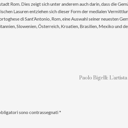
stadt Rom. Dies zeigt sich unter anderem auch darin, dass die Ge
schen Lasuren entziehen sich dieser Form der medialen Vermittlun
Portoghese di Sant’Antonio, Rom, eine Auswahl seiner neuesten Gem
tannien, Slowenien, Österreich, Kroatien, Brasilien, Mexiko und den
P
Paolo Bigelli: L’artista
o
s
t
s
u
bbligatori sono contrassegnati
*
c
c
e