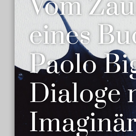
Vom Zau
eines Bu
Paolo Big
Dialoge 
Imaginä