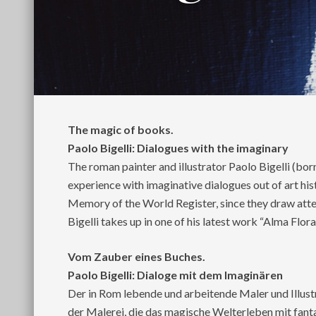
The magic of books.
Paolo Bigelli: Dialogues with the imaginary
The roman painter and illustrator Paolo Bigelli (bo
experience with imaginative dialogues out of art hi
Memory of the World Register, since they draw attent
Bigelli takes up in one of his latest work “Alma Flo
Vom Zauber eines Buches.
Paolo Bigelli: Dialoge mit dem Imaginären
Der in Rom lebende und arbeitende Maler und Illustr
der Malerei, die das magische Welterleben mit fant