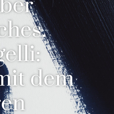
ber
ches.
elli:
mit dem
ren