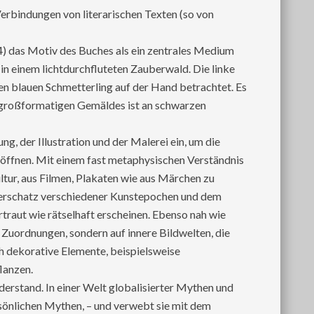
erbindungen von literarischen Texten (so von
014) das Motiv des Buches als ein zentrales Medium
in einem lichtdurchfluteten Zauberwald. Die linke
nen blauen Schmetterling auf der Hand betrachtet. Es
s großformatigen Gemäldes ist an schwarzen
, der Illustration und der Malerei ein, um die
 öffnen. Mit einem fast metaphysischen Verständnis
tur, aus Filmen, Plakaten wie aus Märchen zu
ilderschatz verschiedener Kunstepochen und dem
rtraut wie rätselhaft erscheinen. Ebenso nah wie
n Zuordnungen, sondern auf innere Bildwelten, die
h dekorative Elemente, beispielsweise
lanzen.
derstand. In einer Welt globalisierter Mythen und
ersönlichen Mythen, – und verwebt sie mit dem