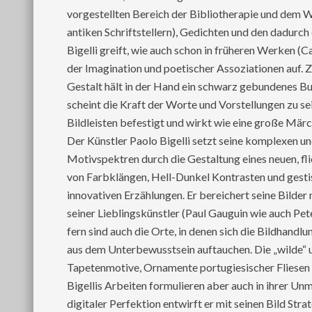
vorgestellten Bereich der Bibliotherapie und dem W
antiken Schriftstellern), Gedichten und den dadurch
Bigelli greift, wie auch schon in früheren Werken (
der Imagination und poetischer Assoziationen auf. 
Gestalt hält in der Hand ein schwarz gebundenes Buc
scheint die Kraft der Worte und Vorstellungen zu s
Bildleisten befestigt und wirkt wie eine große Märc
Der Künstler Paolo Bigelli setzt seine komplexen un
Motivspektren durch die Gestaltung eines neuen, f
von Farbklängen, Hell-Dunkel Kontrasten und gestis
innovativen Erzählungen. Er bereichert seine Bilde
seiner Lieblingskünstler (Paul Gauguin wie auch Pet
fern sind auch die Orte, in denen sich die Bildhand
aus dem Unterbewusstsein auftauchen. Die „wilde“ u
Tapetenmotive, Ornamente portugiesischer Fliesen u
Bigellis Arbeiten formulieren aber auch in ihrer Un
digitaler Perfektion entwirft er mit seinen Bild St