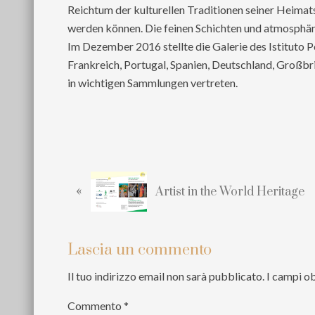
Reichtum der kulturellen Traditionen seiner Heimat
werden können. Die feinen Schichten und atmosphäri
Im Dezember 2016 stellte die Galerie des Istituto 
Frankreich, Portugal, Spanien, Deutschland, Großbri
in wichtigen Sammlungen vertreten.
P
«
Artist in the World Heritage
o
s
t
p
Interazioni
Lascia un commento
r
del
Il tuo indirizzo email non sarà pubblicato.
I campi o
e
lettore
c
Commento
*
e