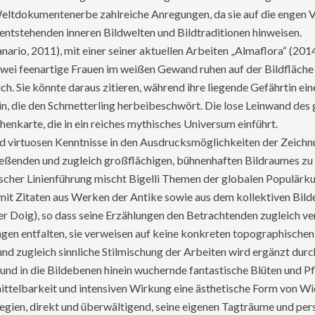
eltdokumentenerbe zahlreiche Anregungen, da sie auf die engen V
 entstehenden inneren Bildwelten und Bildtraditionen hinweisen.
Canario, 2011), mit einer seiner aktuellen Arbeiten „Almaflora“ (2
Zwei feenartige Frauen im weißen Gewand ruhen auf der Bildfläche 
h. Sie könnte daraus zitieren, während ihre liegende Gefährtin ei
ein, die den Schmetterling herbeibeschwört. Die lose Leinwand de
henkarte, die in ein reiches mythisches Universum einführt.
d virtuosen Kenntnisse in den Ausdrucksmöglichkeiten der Zeichnung
ließenden und zugleich großflächigen, bühnenhaften Bildraumes zu
cher Linienführung mischt Bigelli Themen der globalen Populärkul
r mit Zitaten aus Werken der Antike sowie aus dem kollektiven B
er Doig), so dass seine Erzählungen den Betrachtenden zugleich ve
lungen entfalten, sie verweisen auf keine konkreten topographische
nd zugleich sinnliche Stilmischung der Arbeiten wird ergänzt durc
nd in die Bildebenen hinein wuchernde fantastische Blüten und Pf
mittelbarkeit und intensiven Wirkung eine ästhetische Form von Wi
rategien, direkt und überwältigend, seine eigenen Tagträume und p