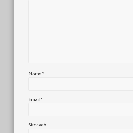
d
e
n
t
e
:
Nome
*
Email
*
Sito web