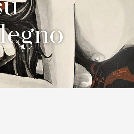
su
 legno