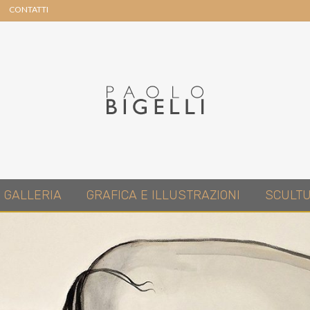
CONTATTI
Header
Right
Pittore
GALLERIA
GRAFICA E ILLUSTRAZIONI
SCULT
in
Roma