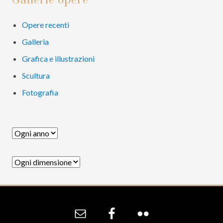
Barra
Gallerie opere
laterale
primaria
Opere recenti
Galleria
Grafica e illustrazioni
Scultura
Fotografia
Site
Footer