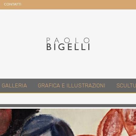
CONTATTI
Header
Right
Pittore
GALLERIA
GRAFICA E ILLUSTRAZIONI
SCULT
in
Roma