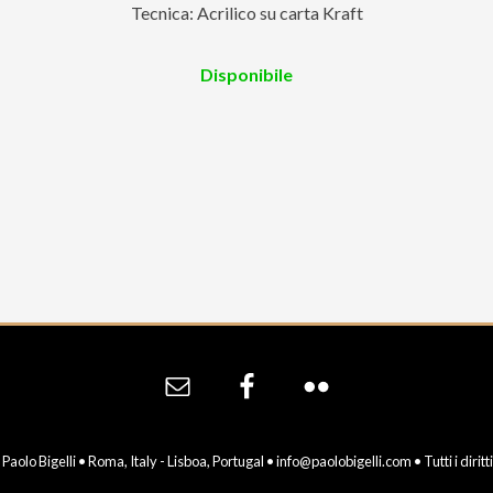
Tecnica: Acrilico su carta Kraft
Disponibile
aolo Bigelli • Roma, Italy - Lisboa, Portugal •
info@paolobigelli.com
• Tutti i diritt