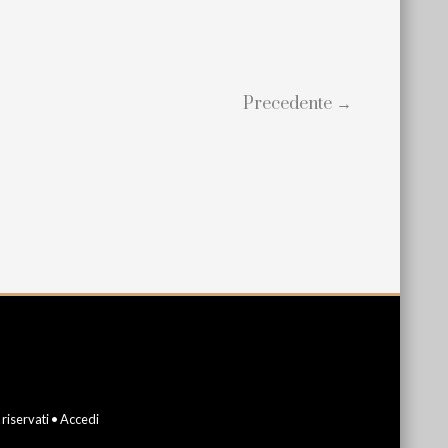
Precedente →
i riservati •
Accedi