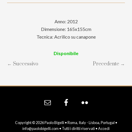
Anno: 2012
Dimensione: 165x155cm
Tecnica: Acrilico su canapone
Disponibile
← Successivo
Precedente →
Site
Footer
Copyright © 2026 Paolo Bigelli • Roma, Italy - Lisboa, Portugal •
info@paolobigelli.com
• Tutti i diritti riservati •
Accedi