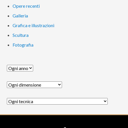
primaria
Opere recenti
Galleria
Grafica e illustrazioni
Scultura
Fotografia
Site