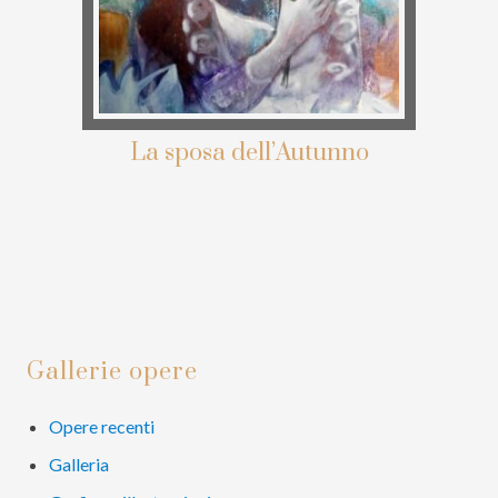
La sposa dell’Autunno
Barra
Gallerie opere
laterale
primaria
Opere recenti
Galleria