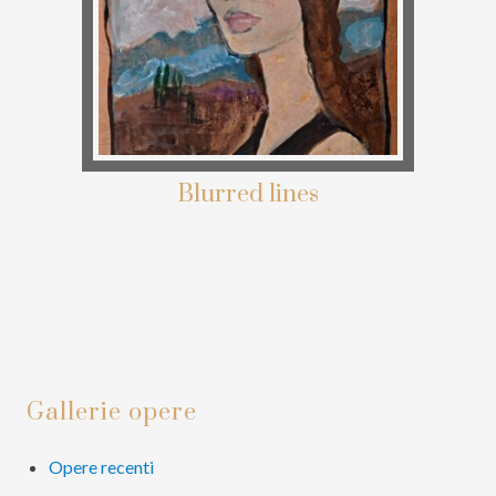
Blurred lines
Barra
Gallerie opere
laterale
primaria
Opere recenti