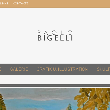
LINKS
KONTAKTE
Header
Right
Pittore
E
GALERIE
GRAFIK U. ILLUSTRATION
SKUL
in
Roma