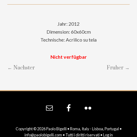
Jahr: 2012
Dimension: 60x60cm
Technische: Acrilico su tela
Nicht verfügbar
← Nachster
Fruher →
Site
Footer
Copyright © 2026 Paolo Bigelli • Roma, Italy - Lisboa, Portugal •
info@paolobigelli.com
• Tutti i diritti riservati •
Log in