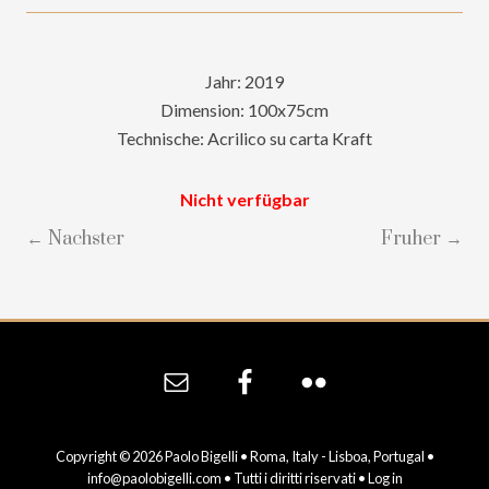
Jahr: 2019
Dimension: 100x75cm
Technische: Acrilico su carta Kraft
Nicht verfügbar
← Nachster
Fruher →
Site
Footer
Copyright © 2026 Paolo Bigelli • Roma, Italy - Lisboa, Portugal •
info@paolobigelli.com
• Tutti i diritti riservati •
Log in