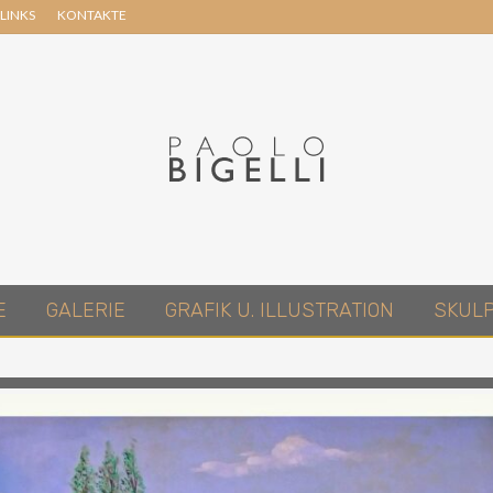
LINKS
KONTAKTE
Header
Right
Pittore
E
GALERIE
GRAFIK U. ILLUSTRATION
SKUL
in
Roma