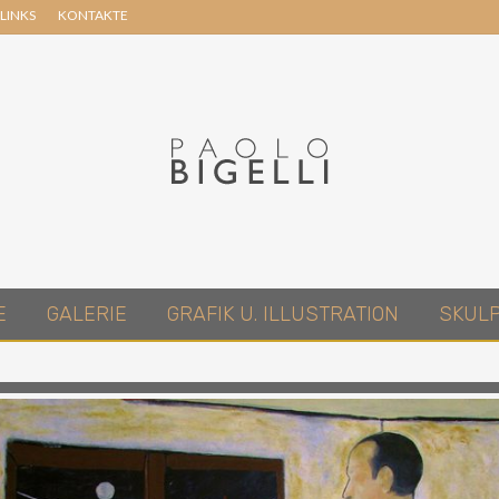
LINKS
KONTAKTE
Header
Right
Pittore
E
GALERIE
GRAFIK U. ILLUSTRATION
SKUL
in
Roma