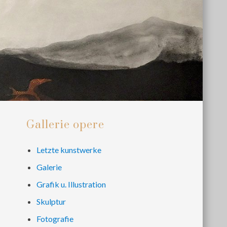
Primary
Gallerie opere
Sidebar
Letzte kunstwerke
Galerie
Grafik u. Illustration
Skulptur
Fotografie