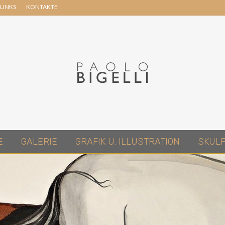
LINKS
KONTAKTE
Header
Right
Pittore
E
GALERIE
GRAFIK U. ILLUSTRATION
SKUL
in
Roma