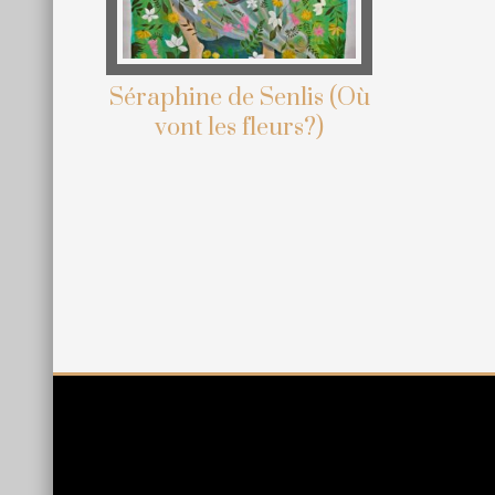
Séraphine de Senlis (Où
vont les fleurs?)
Site
Footer