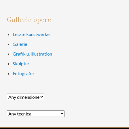
e
e
e
o
Primary
Gallerie opere
Sidebar
Letzte kunstwerke
Galerie
Grafik u. Illustration
Skulptur
Fotografie